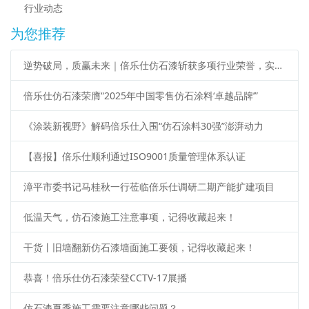
行业动态
为您推荐
逆势破局，质赢未来｜倍乐仕仿石漆斩获多项行业荣誉，实力再获权威认证！
倍乐仕仿石漆荣膺“2025年中国零售仿石涂料‘卓越品牌’”
《涂装新视野》解码倍乐仕入围“仿石涂料30强”澎湃动力
【喜报】倍乐仕顺利通过ISO9001质量管理体系认证
漳平市委书记马桂秋一行莅临倍乐仕调研二期产能扩建项目
低温天气，仿石漆施工注意事项，记得收藏起来！
干货丨旧墙翻新仿石漆墙面施工要领，记得收藏起来！
恭喜！倍乐仕仿石漆荣登CCTV-17展播
仿石漆夏季施工需要注意哪些问题？