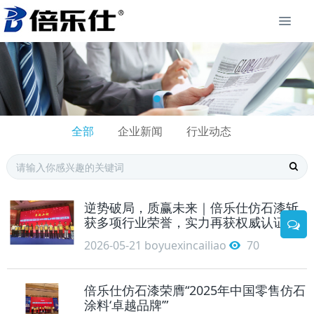
全部
企业新闻
行业动态
逆势破局，质赢未来｜倍乐仕仿石漆斩
获多项行业荣誉，实力再获权威认证！
2026-05-21
boyuexincailiao
70
倍乐仕仿石漆荣膺“2025年中国零售仿石
涂料‘卓越品牌’”