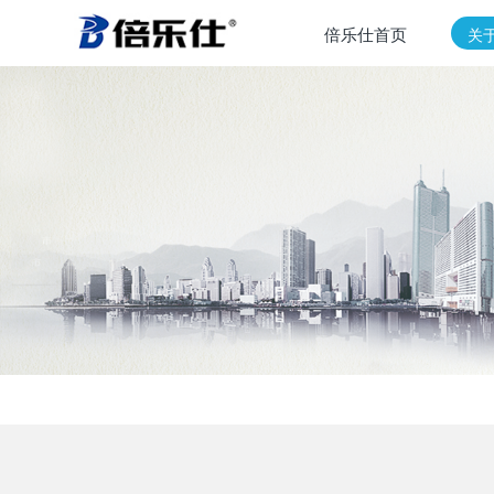
倍乐仕首页
关