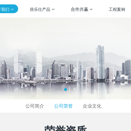
合作共赢
于我们
倍乐仕产品
工程案例
公司简介
公司荣誉
企业文化
荣誉资质