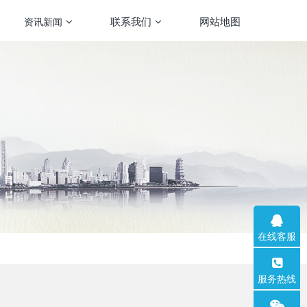
联系我们
网站地图
资讯新闻
在线客服
服务热线