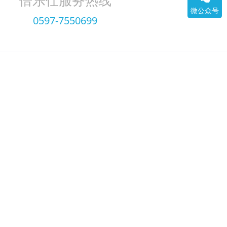
倍乐仕服务热线
微公众号
0597-7550699