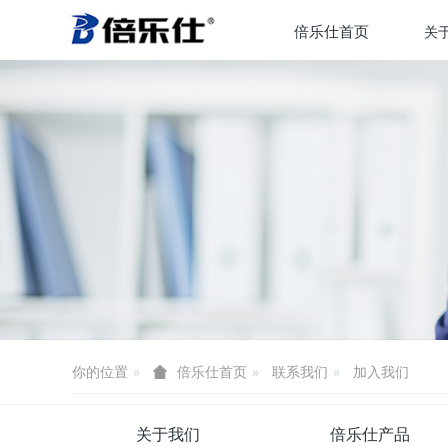
倍乐仕首页
关
你的位置
联系我们
加入我们
倍乐仕首页
关于我们
倍乐仕产品