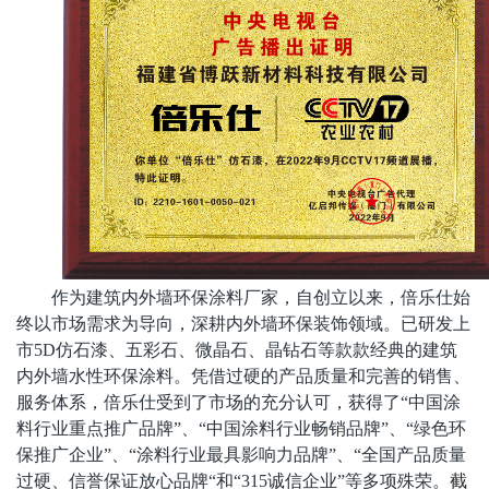
作为建筑内外墙环保涂料厂家，
自创立以来，
倍乐仕
始
终以市场需求为导向，深耕内外墙环保装饰领域。已研发上
市
5D仿石漆、五彩石、微晶石
、
晶钻石
等款款经典的建筑
内外墙水性环保涂料。凭借过硬的产品质量和完善的销售、
服务体系，
倍乐仕受到了市场的充分认可，
获得了
“中国涂
料行业重点推广品牌”、“中国涂料行业畅销品牌”、“绿色环
保推广企业”、“涂料行业最具影响力品牌”、“全国产品质量
过硬、信誉保证放心品牌“和“315诚信企业”等多项殊荣。
截