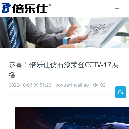
恭喜！倍乐仕仿石漆荣登CCTV-17展
播
2022-10-06 09:51:22
boyuexincailiao
92