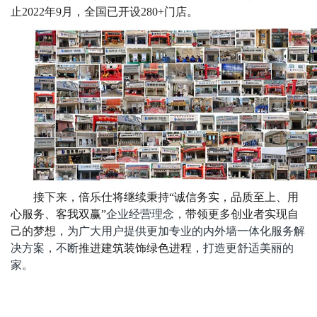
止
202
2
年
9月
，全国已开设
280
+门店。
接下来，倍乐仕将继续秉持
“诚信务实，品质至上、用
心服务、客我双赢”
企业经营理念，
带领更多创业者实现自
己的梦想
，
为广大用户提供更加专业的内外墙一体化服务解
决方案，不断
推进建筑装饰绿色进程，
打造更舒适美丽的
家。