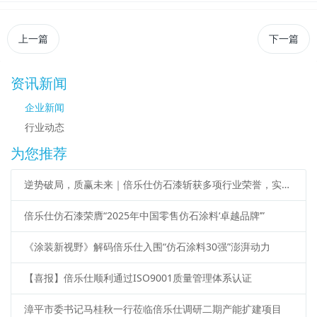
上一篇
下一篇
资讯新闻
企业新闻
行业动态
为您推荐
逆势破局，质赢未来｜倍乐仕仿石漆斩获多项行业荣誉，实力再获权威认证！
倍乐仕仿石漆荣膺“2025年中国零售仿石涂料‘卓越品牌’”
《涂装新视野》解码倍乐仕入围“仿石涂料30强”澎湃动力
【喜报】倍乐仕顺利通过ISO9001质量管理体系认证
漳平市委书记马桂秋一行莅临倍乐仕调研二期产能扩建项目