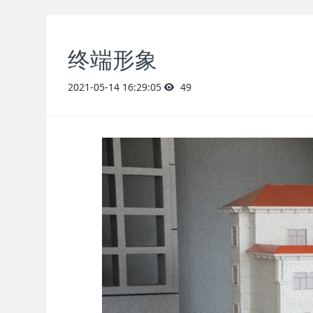
终端形象
2021-05-14 16:29:05
49