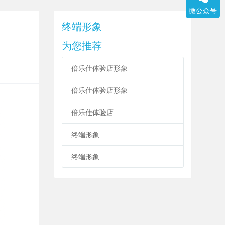
微公众号
终端形象
为您推荐
倍乐仕体验店形象
倍乐仕体验店形象
倍乐仕体验店
终端形象
终端形象