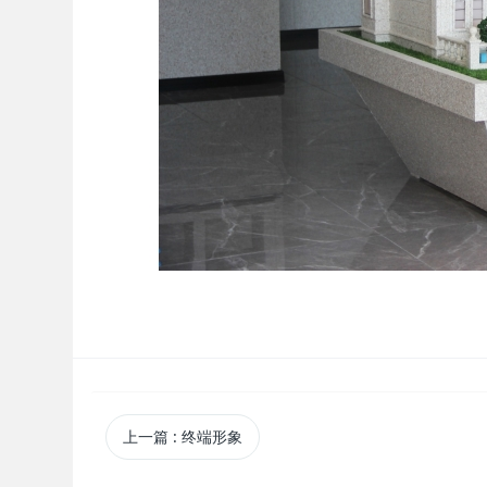
上一篇
: 终端形象