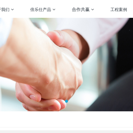
合作共赢
于我们
倍乐仕产品
工程案例